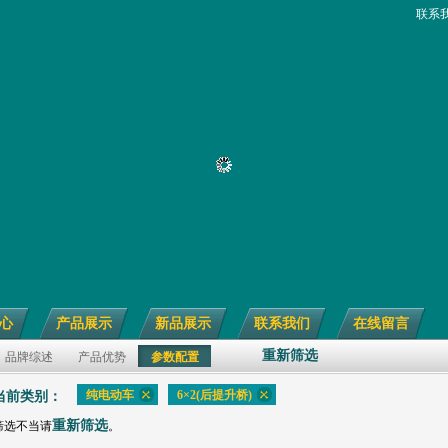
联系
心
产品展示
新品展示
联系我们
在线留言
重新筛选
品牌综述
产品优势
参数配置
纯电动车
6×2(后提升桥)
当前类别：
重新筛选
筛选不当请
。