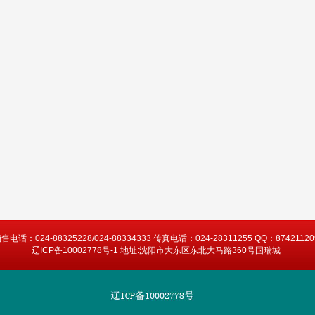
售电话：024-88325228/024-88334333 传真电话：024-28311255 QQ：87421120
辽ICP备10002778号-1 地址:沈阳市大东区东北大马路360号国瑞城