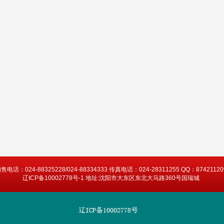
售电话：024-88325228/024-88334333 传真电话：024-28311255 QQ：87421120
辽ICP备10002778号-1 地址:沈阳市大东区东北大马路360号国瑞城