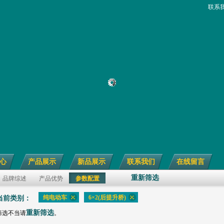
联系
心
产品展示
新品展示
联系我们
在线留言
重新筛选
品牌综述
产品优势
参数配置
纯电动车
6×2(后提升桥)
当前类别：
重新筛选
筛选不当请
。