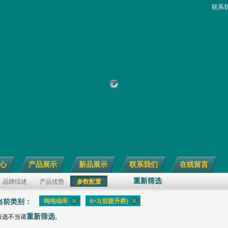
联系
心
产品展示
新品展示
联系我们
在线留言
重新筛选
品牌综述
产品优势
参数配置
纯电动车
6×2(后提升桥)
当前类别：
重新筛选
筛选不当请
。