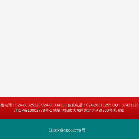
售电话：024-88325228/024-88334333 传真电话：024-28311255 QQ：87421120
辽ICP备10002778号-1 地址:沈阳市大东区东北大马路360号国瑞城