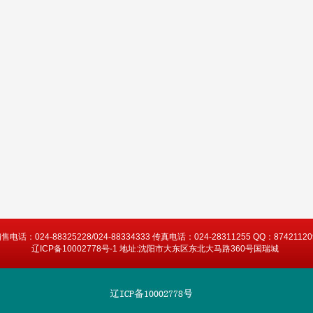
售电话：024-88325228/024-88334333 传真电话：024-28311255 QQ：87421120
辽ICP备10002778号-1 地址:沈阳市大东区东北大马路360号国瑞城