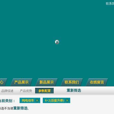
联系
心
产品展示
新品展示
联系我们
在线留言
重新筛选
品牌综述
产品优势
参数配置
纯电动车
6×2(后提升桥)
当前类别：
重新筛选
筛选不当请
。