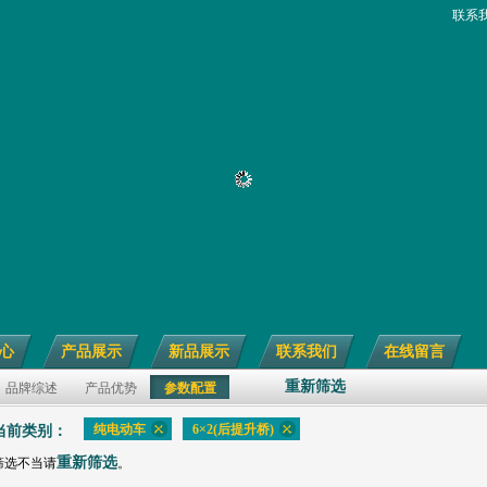
联系
心
产品展示
新品展示
联系我们
在线留言
重新筛选
品牌综述
产品优势
参数配置
纯电动车
6×2(后提升桥)
当前类别：
重新筛选
筛选不当请
。