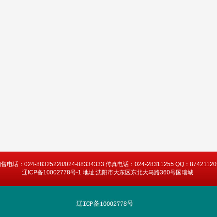
售电话：024-88325228/024-88334333 传真电话：024-28311255 QQ：87421120
辽ICP备10002778号-1 地址:沈阳市大东区东北大马路360号国瑞城