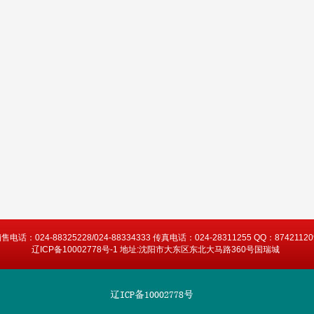
售电话：024-88325228/024-88334333 传真电话：024-28311255 QQ：87421120
辽ICP备10002778号-1 地址:沈阳市大东区东北大马路360号国瑞城