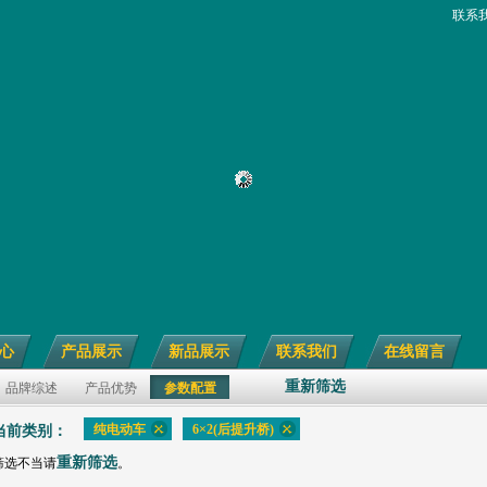
联系
心
产品展示
新品展示
联系我们
在线留言
重新筛选
品牌综述
产品优势
参数配置
纯电动车
6×2(后提升桥)
当前类别：
重新筛选
筛选不当请
。