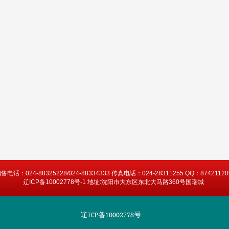
售电话：024-88325228/024-88334333 传真电话：024-28311255 QQ：87421120
辽ICP备10002778号-1 地址:沈阳市大东区东北大马路360号国瑞城