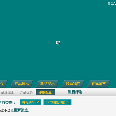
联系
心
产品展示
新品展示
联系我们
在线留言
重新筛选
品牌综述
产品优势
参数配置
纯电动车
6×2(后提升桥)
当前类别：
重新筛选
筛选不当请
。