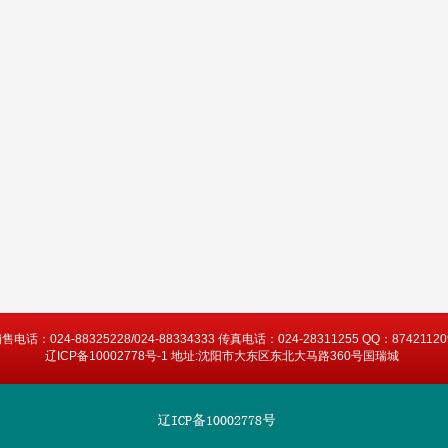
售电话：024-88325228/024-88334333 传真电话：024-28311255 QQ：87421120
辽ICP备10002778号-1 地址:沈阳市大东区东北大马路360号国瑞城