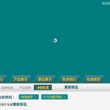
联系
心
产品展示
新品展示
联系我们
在线留言
重新筛选
品牌综述
产品优势
参数配置
纯电动车
6×2(后提升桥)
当前类别：
重新筛选
筛选不当请
。