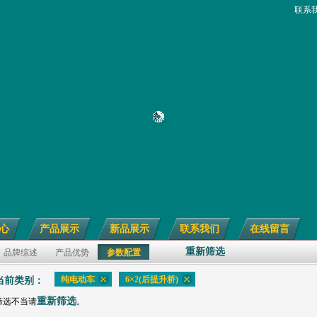
联系
心
产品展示
新品展示
联系我们
在线留言
重新筛选
品牌综述
产品优势
参数配置
纯电动车
6×2(后提升桥)
当前类别：
重新筛选
筛选不当请
。