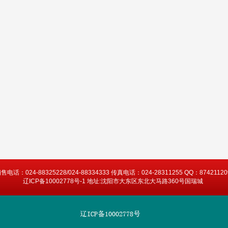
售电话：024-88325228/024-88334333 传真电话：024-28311255 QQ：87421120
辽ICP备10002778号-1 地址:沈阳市大东区东北大马路360号国瑞城