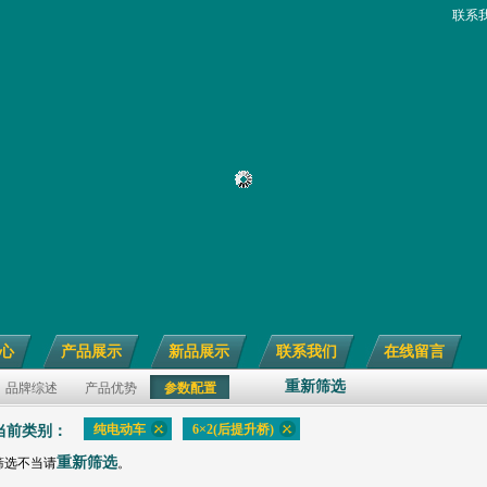
联系
心
产品展示
新品展示
联系我们
在线留言
重新筛选
品牌综述
产品优势
参数配置
纯电动车
6×2(后提升桥)
当前类别：
重新筛选
筛选不当请
。