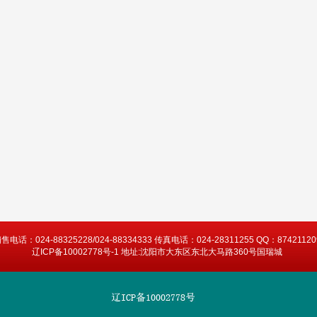
售电话：024-88325228/024-88334333 传真电话：024-28311255 QQ：87421120
辽ICP备10002778号-1 地址:沈阳市大东区东北大马路360号国瑞城