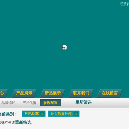
联系
心
产品展示
新品展示
联系我们
在线留言
重新筛选
品牌综述
产品优势
参数配置
纯电动车
6×2(后提升桥)
当前类别：
重新筛选
筛选不当请
。