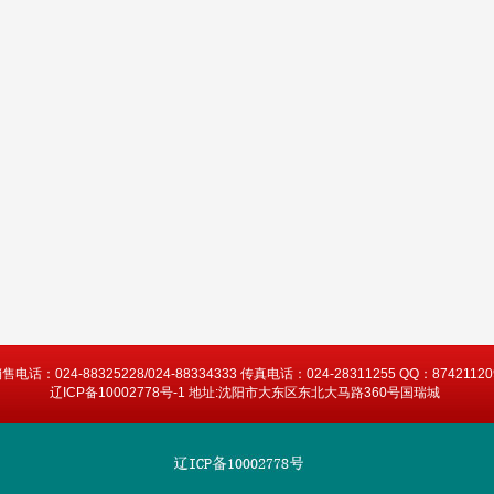
售电话：024-88325228/024-88334333 传真电话：024-28311255 QQ：87421120
辽ICP备10002778号-1 地址:沈阳市大东区东北大马路360号国瑞城