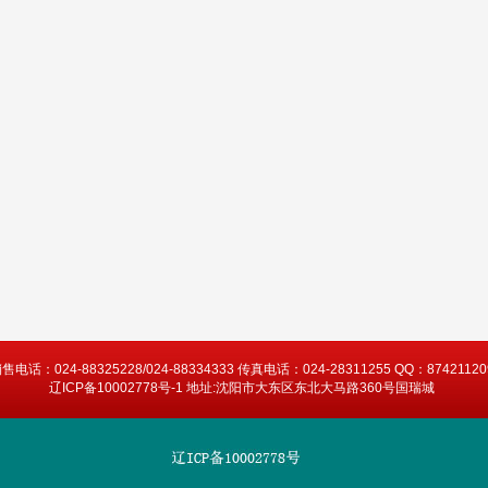
售电话：024-88325228/024-88334333 传真电话：024-28311255 QQ：87421120
辽ICP备10002778号-1 地址:沈阳市大东区东北大马路360号国瑞城