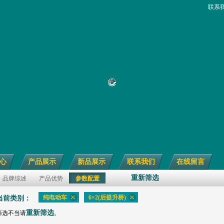
联系
心
产品展示
新品展示
联系我们
在线留言
重新筛选
品牌综述
产品优势
参数配置
纯电动车
6×2(后提升桥)
当前类别：
重新筛选
筛选不当请
。