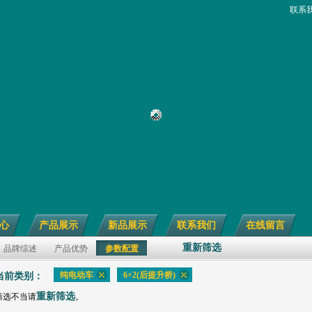
联系
心
产品展示
新品展示
联系我们
在线留言
重新筛选
品牌综述
产品优势
参数配置
纯电动车
6×2(后提升桥)
当前类别：
重新筛选
筛选不当请
。