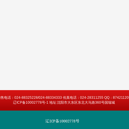
售电话：024-88325228/024-88334333 传真电话：024-28311255 QQ：87421120
辽ICP备10002778号-1 地址:沈阳市大东区东北大马路360号国瑞城