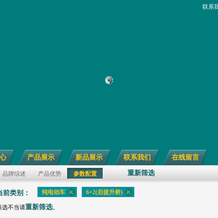
联系
心
产品展示
新品展示
联系我们
在线留言
重新筛选
品牌综述
产品优势
参数配置
纯电动车
6×2(后提升桥)
当前类别：
重新筛选
筛选不当请
。