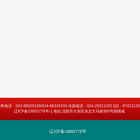
售电话：024-88325228/024-88334333 传真电话：024-28311255 QQ：87421120
辽ICP备10002778号-1 地址:沈阳市大东区东北大马路360号国瑞城