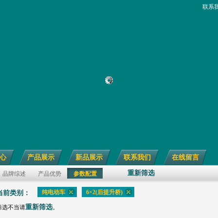
联系
心
产品展示
新品展示
联系我们
在线留言
重新筛选
品牌综述
产品优势
参数配置
纯电动车
6×2(后提升桥)
当前类别：
重新筛选
筛选不当请
。