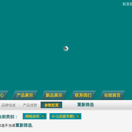
联系
心
产品展示
新品展示
联系我们
在线留言
重新筛选
品牌综述
产品优势
参数配置
纯电动车
6×2(后提升桥)
当前类别：
重新筛选
筛选不当请
。