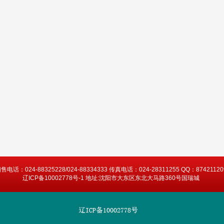
售电话：024-88325228/024-88334333 传真电话：024-28311255 QQ：87421120
辽ICP备10002778号-1 地址:沈阳市大东区东北大马路360号国瑞城